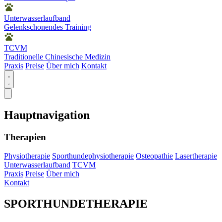
Unterwasserlaufband
Gelenkschonendes Training
TCVM
Traditionelle Chinesische Medizin
Praxis
Preise
Über mich
Kontakt
Hauptnavigation
Therapien
Physiotherapie
Sporthundephysiotherapie
Osteopathie
Lasertherapie
Unterwasserlaufband
TCVM
Praxis
Preise
Über mich
Kontakt
SPORTHUNDE­THERAPIE