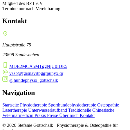
Mitglied des BZT e.V.
Termine nur nach Vereinbarung
Kontakt
Hauptstraße 75
23898 Sandesneben
MDE2MCA5MTggNjU0IDE5
vasb@fgrsnavrtbggfpunyx.qr
@hundephysio_gottschalk
Navigation
Startseite
Physiotherapie
Sporthundephysiotherapie
Osteopathie
Lasertherapie
Unterwasserlaufband
Traditionelle Chinesische
Veterinärmedizin
Praxis
Preise
Über mich
Kontakt
© 2026 Stefanie Gottschalk - Physiotherapie & Osteopathie für